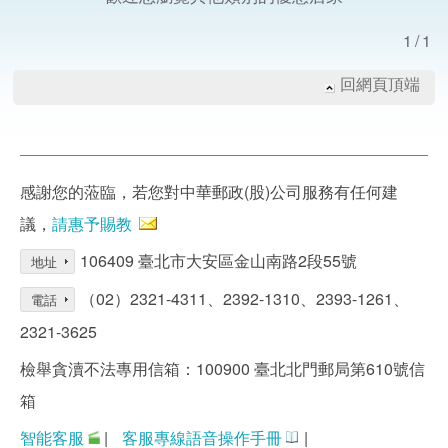
1/1
回網頁頂端
感謝您的蒞臨，若您對中華郵政(股)公司服務有任何建
議，
請惠予賜教
106409 臺北市大安區金山南路2段55號
地址
（02）2321-4311、2392-1310、2393-1261、
電話
2321-3625
檢舉貪瀆不法專用信箱：100900 臺北北門郵局第610號信
箱
智能客服
|
客服專線語音操作手冊
|