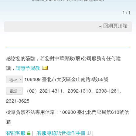
1/1
回網頁頂端
感謝您的蒞臨，若您對中華郵政(股)公司服務有任何建
議，
請惠予賜教
106409 臺北市大安區金山南路2段55號
地址
（02）2321-4311、2392-1310、2393-1261、
電話
2321-3625
檢舉貪瀆不法專用信箱：100900 臺北北門郵局第610號信
箱
智能客服
|
客服專線語音操作手冊
|