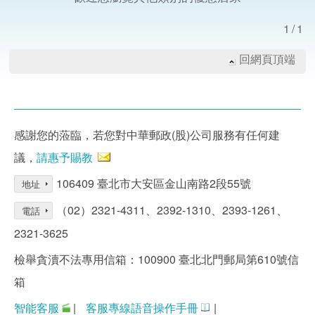
1/1
回網頁頂端
感謝您的蒞臨，若您對中華郵政(股)公司服務有任何建
議，
請惠予賜教
106409 臺北市大安區金山南路2段55號
地址
（02）2321-4311、2392-1310、2393-1261、
電話
2321-3625
檢舉貪瀆不法專用信箱：100900 臺北北門郵局第610號信
箱
智能客服
|
客服專線語音操作手冊
|