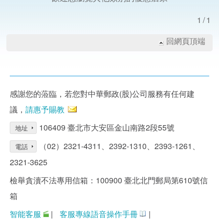
1/1
回網頁頂端
感謝您的蒞臨，若您對中華郵政(股)公司服務有任何建
議，
請惠予賜教
106409 臺北市大安區金山南路2段55號
地址
（02）2321-4311、2392-1310、2393-1261、
電話
2321-3625
檢舉貪瀆不法專用信箱：100900 臺北北門郵局第610號信
箱
智能客服
|
客服專線語音操作手冊
|