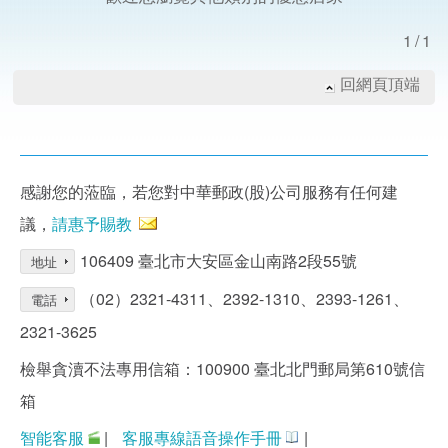
1/1
回網頁頂端
感謝您的蒞臨，若您對中華郵政(股)公司服務有任何建
議，
請惠予賜教
106409 臺北市大安區金山南路2段55號
地址
（02）2321-4311、2392-1310、2393-1261、
電話
2321-3625
檢舉貪瀆不法專用信箱：100900 臺北北門郵局第610號信
箱
智能客服
|
客服專線語音操作手冊
|