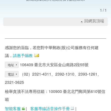
1/1
回網頁頂端
感謝您的蒞臨，若您對中華郵政(股)公司服務有任何建
議，
請惠予賜教
106409 臺北市大安區金山南路2段55號
地址
（02）2321-4311、2392-1310、2393-1261、
電話
2321-3625
檢舉貪瀆不法專用信箱：100900 臺北北門郵局第610號信
箱
智能客服
|
客服專線語音操作手冊
|