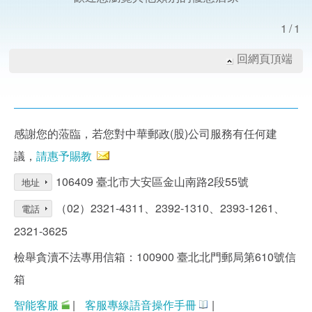
1/1
回網頁頂端
感謝您的蒞臨，若您對中華郵政(股)公司服務有任何建
議，
請惠予賜教
106409 臺北市大安區金山南路2段55號
地址
（02）2321-4311、2392-1310、2393-1261、
電話
2321-3625
檢舉貪瀆不法專用信箱：100900 臺北北門郵局第610號信
箱
智能客服
|
客服專線語音操作手冊
|