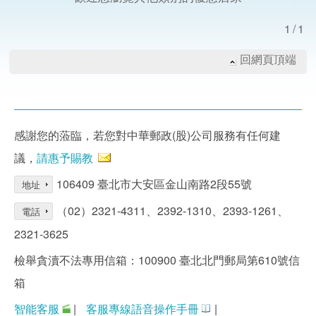
1/1
回網頁頂端
感謝您的蒞臨，若您對中華郵政(股)公司服務有任何建
議，
請惠予賜教
106409 臺北市大安區金山南路2段55號
地址
（02）2321-4311、2392-1310、2393-1261、
電話
2321-3625
檢舉貪瀆不法專用信箱：100900 臺北北門郵局第610號信
箱
智能客服
|
客服專線語音操作手冊
|