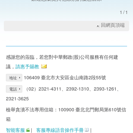
1/1
回網頁頂端
感謝您的蒞臨，若您對中華郵政(股)公司服務有任何建
議，
請惠予賜教
106409 臺北市大安區金山南路2段55號
地址
（02）2321-4311、2392-1310、2393-1261、
電話
2321-3625
檢舉貪瀆不法專用信箱：100900 臺北北門郵局第610號信
箱
智能客服
|
客服專線語音操作手冊
|