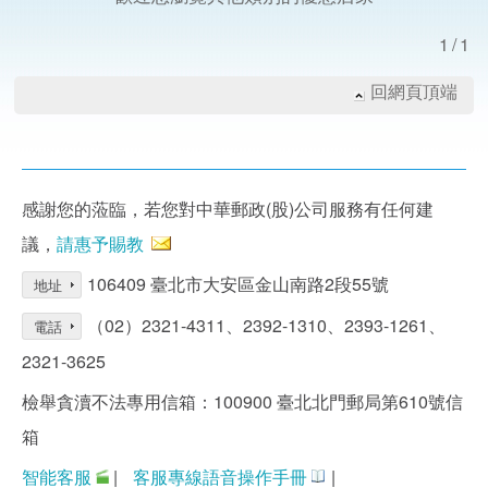
1/1
回網頁頂端
感謝您的蒞臨，若您對中華郵政(股)公司服務有任何建
議，
請惠予賜教
106409 臺北市大安區金山南路2段55號
地址
（02）2321-4311、2392-1310、2393-1261、
電話
2321-3625
檢舉貪瀆不法專用信箱：100900 臺北北門郵局第610號信
箱
智能客服
|
客服專線語音操作手冊
|