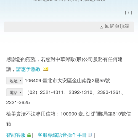
1/1
回網頁頂端
感謝您的蒞臨，若您對中華郵政(股)公司服務有任何建
議，
請惠予賜教
106409 臺北市大安區金山南路2段55號
地址
（02）2321-4311、2392-1310、2393-1261、
電話
2321-3625
檢舉貪瀆不法專用信箱：100900 臺北北門郵局第610號信
箱
智能客服
|
客服專線語音操作手冊
|