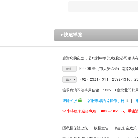
快速導覽
▼
感謝您的蒞臨，若您對中華郵政(股)公司服務
106409 臺北市大安區金山南路2段5
地址
（02）2321-4311、2392-1310、23
電話
檢舉貪瀆不法專用信箱：100900 臺北北門郵
智能客服
|
客服專線語音操作手冊
|
24小時顧客服務專線：0800-700-365、手機請改
隱私權保護政策
|
版權宣告
|
資訊安全政策