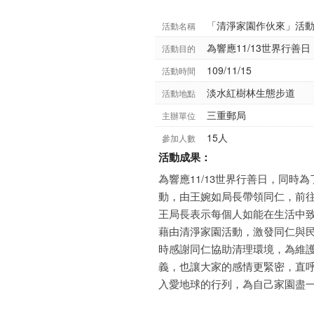
「清淨家園作伙來」活
活動名稱
為響應11/13世界行
活動目的
109/11/15
活動時間
淡水紅樹林生態步道
活動地點
三重郵局
主辦單位
15人
參加人數
活動成果：
為響應11/13世界行善日，同
動，由王婉如局長帶領同仁，前
王局長表示每個人如能在生活中
藉由清淨家園活動，激發同仁與
時感謝同仁協助清理環境，為維
義，也讓大家的感情更緊密，直
入愛地球的行列，為自己家園盡