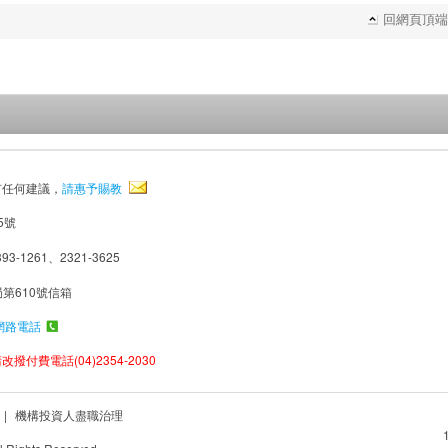
回網頁頂端
有任何建議，
請惠予賜教
5號
93-1261、2321-3625
局第610號信箱
網路電話
撥付費電話(04)2354-2030
|
機構投資人盡職治理