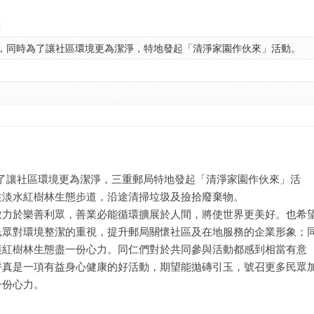
動
善日，同時為了讓社區環境更為潔淨，特地發起「清淨家園作伙來」活動。
時為了讓社區環境更為潔淨，三重郵局特地發起「清淨家園作伙來」活
往淡水紅樹林生態步道，沿途清掃垃圾及撿拾廢棄物。
致力於樂善利眾，善業必能循環擴展於人間，將使世界更美好。也希
民眾對環境整潔的重視，提升郵局關懷社區及在地服務的企業形象；
護紅樹林生態盡一份心力。同仁們對於共同參與活動都感到相當有意
呼真是一項有益身心健康的好活動，期望能拋磚引玉，號召更多民眾
一份心力。