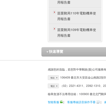
用報告書
苗栗郵局110年電動機車使
用報告書
苗栗郵局109年電動機車使
用報告書
快速導覽
▼
感謝您的蒞臨，若您對中華郵政(股)公司服務
106409 臺北市大安區金山南路2段5
地址
（02）2321-4311、2392-1310、23
電話
檢舉貪瀆不法專用信箱：100900 臺北北門郵
智能客服
|
客服專線語音操作手冊
|