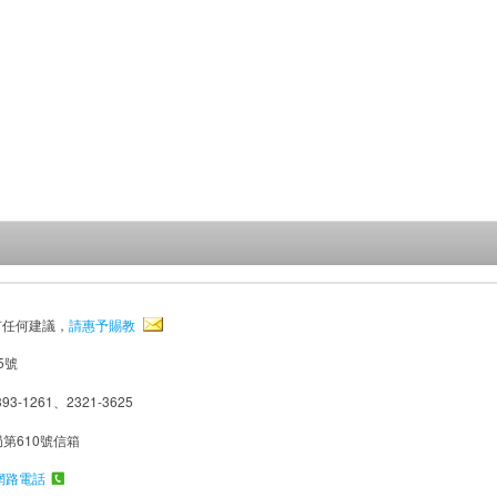
有任何建議，
請惠予賜教
5號
93-1261、2321-3625
局第610號信箱
網路電話