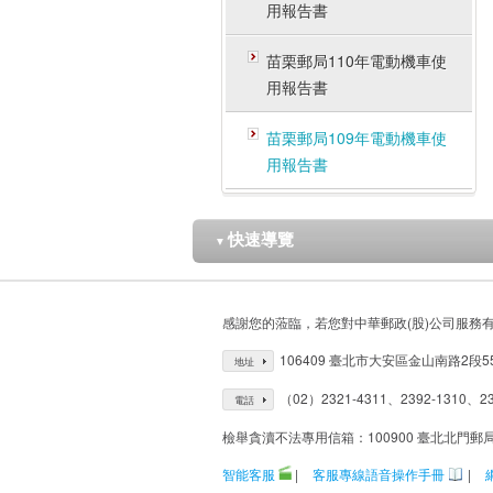
用報告書
苗栗郵局110年電動機車使
用報告書
苗栗郵局109年電動機車使
用報告書
快速導覽
▼
感謝您的蒞臨，若您對中華郵政(股)公司服務
106409 臺北市大安區金山南路2段5
地址
（02）2321-4311、2392-1310、23
電話
檢舉貪瀆不法專用信箱：100900 臺北北門郵
智能客服
|
客服專線語音操作手冊
|