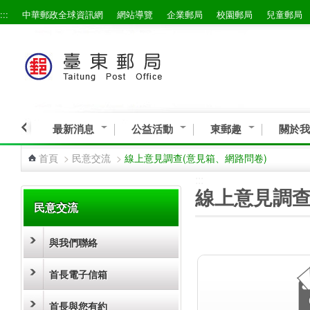
:::
中華郵政全球資訊網
網站導覽
企業郵局
校園郵局
兒童郵局
跳到主要內容區塊
最新消息
公益活動
東郵趣
關於我
首頁
>
民意交流
>
線上意見調查(意見箱、網路問卷)
:::
:::
線上意見調查
民意交流
與我們聯絡
首長電子信箱
首長與您有約