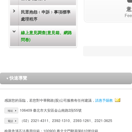
意
民眾抱怨﹙申訴﹚事項標準
Fee
處理程序
線上意見調查(意見箱、網路
問卷)
快速導覽
▼
感謝您的蒞臨，若您對中華郵政(股)公司服務有任何建議，
請惠予賜教
106409 臺北市大安區金山南路2段55號
地址
（02）2321-4311、2392-1310、2393-1261、2321-3625
電話
檢舉貪瀆不法專用信箱：100900 臺北北門郵局第610號信箱