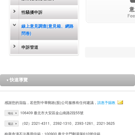
意
性騷擾申訴
Fee
線上意見調查(意見箱、網路
問卷)
申訴管道
快速導覽
▼
感謝您的蒞臨，若您對中華郵政(股)公司服務有任何建議，
請惠予賜教
106409 臺北市大安區金山南路2段55號
地址
（02）2321-4311、2392-1310、2393-1261、2321-3625
電話
檢舉貪瀆不法專用信箱：100900 臺北北門郵局第610號信箱