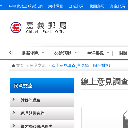
:::
中華郵政全球資訊網
網站導覽
企業郵局
校園郵局
兒童郵局
跳到主要內容區塊
最新消息
公益活動
生活采風
關於
首頁
>
民意交流
>
線上意見調查(意見箱、網路問卷)
:::
:::
線上意見調查
民意交流
與我們聯絡
經理與民有約
顧客抱怨處理程序