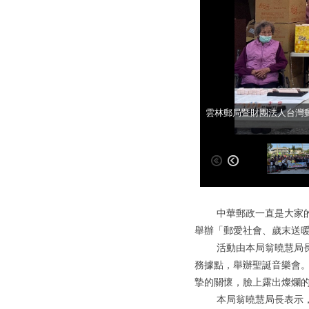
雲林郵局暨財團法人台灣郵
雲林郵局暨財團法人台灣郵
中華郵政一直是大家的好厝
舉辦「郵愛社會、歲末送
活動由本局翁曉慧局長帶
務據點，舉辦聖誕音樂會
摯的關懷，臉上露出燦爛
本局翁曉慧局長表示，中