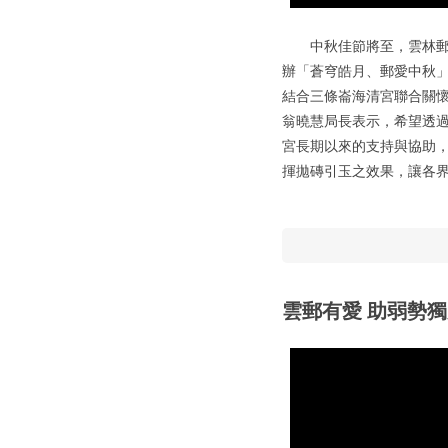
中秋佳節將至，雲林郵局與
辦「蒼穹皓月、郵愛中秋
結合三條崙海清宮聯合關
翁曉慧局長表示，希望透
宮長期以來的支持與協助
揮拋磚引玉之效果，讓各
雲郵有愛 助弱勢