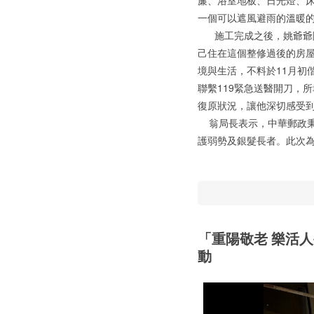
簾、浴室地板、日光燈、
一個可以遮風避雨的溫暖
施工完成之後，姚爺爺除
己住在這個整修過後的房
境與生活，不料於11月初
聯繫119緊急送醫開刀，
復原狀況，讓他深切感受
翁局長表示，中華郵政秉
護弱勢及銀髮長者。此次
「重陽敬老 樂活
動