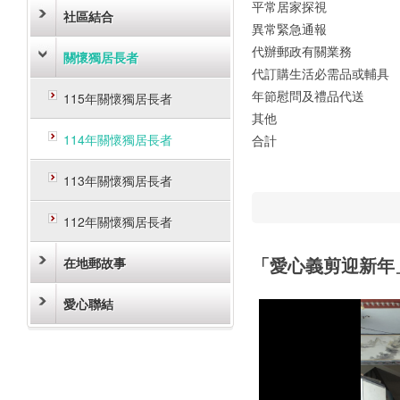
平常居家探視
32
社區結合
異常緊急通報
代辦郵政有關業務
6
關懷獨居長者
代訂購生活必需品或輔具
年節慰問及禮品代
115年關懷獨居長者
其他
114年關懷獨居長者
合計
40
113年關懷獨居長者
112年關懷獨居長者
「愛心義剪迎新年
在地郵故事
愛心聯結