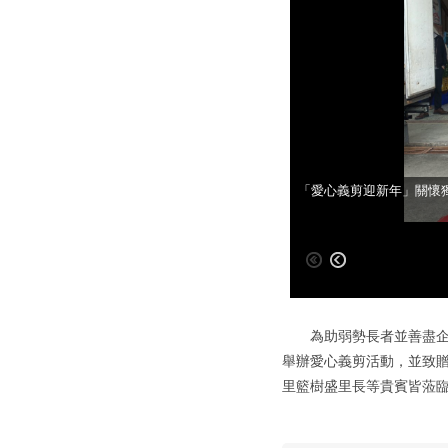
「愛心義剪迎新年」關懷
「愛心義剪迎新年」關懷
為助弱勢長者並善盡企業
舉辦愛心義剪活動，並致
里籃樹盛里長等貴賓皆蒞