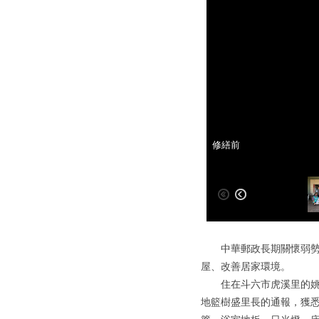
雲郵有愛 助弱勢獨居長者
修繕前
中華郵政長期關懷弱勢族
屋、改善居家環境。
住在斗六市虎溪里的姚爺
地籃樹盛里長的通報，獲