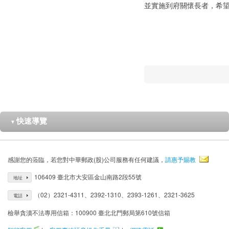
並實施到府關懷長者，希
快速導覽
▼
感謝您的蒞臨，若您對中華郵政(股)公司服務有任何建議，
請惠予賜教
106409 臺北市大安區金山南路2段55號
地址
（02）2321-4311、2392-1310、2393-1261、2321-3625
電話
檢舉貪瀆不法專用信箱：100900 臺北北門郵局第610號信箱