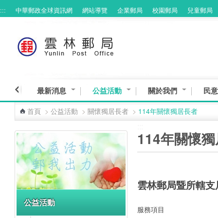
:::
中華郵政全球資訊網
網站導覽
企業郵局
校園郵局
兒童郵局
跳到主要內容區塊
最新消息
公益活動
關於我們
民意
首頁
>
公益活動
>
關懷獨居長者
>
114年關懷獨居長者
:::
:::
114年關懷
雲林郵局暨所轄支
公益活動
服務項目
受惠