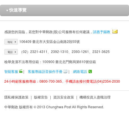
快速導覽
▼
感謝您的蒞臨，若您對中華郵政(股)公司服務有任何建議，
請惠予賜教
106409 臺北市大安區金山南路2段55號
地址
（02）2321-4311、2392-1310、2393-1261、2321-3625
電話
檢舉貪瀆不法專用信箱：100900 臺北北門郵局第610號信箱
智能客服
|
客服專線語音操作手冊
|
網路電話
24小時顧客服務專線：0800-700-365、手機請改撥付費電話(04)2354-2030
隱私權保護政策
|
版權宣告
|
資訊安全政策
|
機構投資人盡職治理
中華郵政 版權所有 © 2013 Chunghwa Post All Rights Reserved.