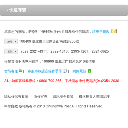
快速導覽
▼
感謝您的蒞臨，若您對中華郵政(股)公司服務有任何建議，
請惠予賜教
106409 臺北市大安區金山南路2段55號
地址
（02）2321-4311、2392-1310、2393-1261、2321-3625
電話
檢舉貪瀆不法專用信箱：100900 臺北北門郵局第610號信箱
智能客服
|
客服專線語音操作手冊
|
網路電話
24小時顧客服務專線：0800-700-365、手機請改撥付費電話(04)2354-2030
隱私權保護政策
|
版權宣告
|
資訊安全政策
|
機構投資人盡職治理
中華郵政 版權所有 © 2013 Chunghwa Post All Rights Reserved.