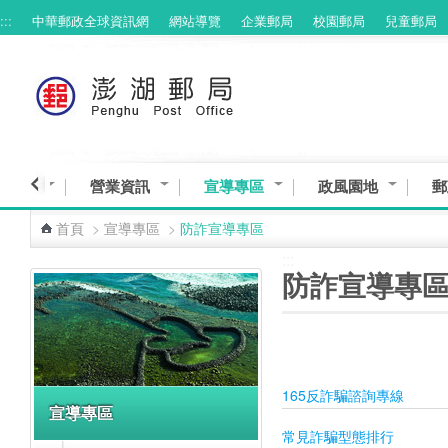
:::
中華郵政全球資訊網
網站導覽
企業郵局
校園郵局
兒童郵局
跳到主要內容區塊
與服務
營業資訊
宣導專區
政風園地
郵
首頁
>
宣導專區
>
防詐宣導專區
:::
:::
防詐宣導專
165反詐騙諮詢專線
宣導專區
常見詐騙型態排行