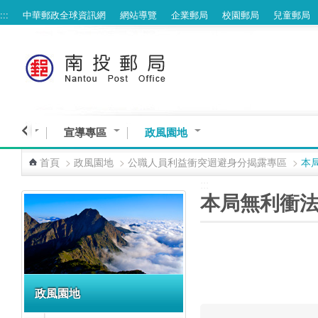
:::
中華郵政全球資訊網
網站導覽
企業郵局
校園郵局
兒童郵局
跳到主要內容區塊
疫專區
宣導專區
政風園地
首頁
>
政風園地
>
公職人員利益衝突迴避身分揭露專區
>
本
:::
:::
本局無利衝法
政風園地