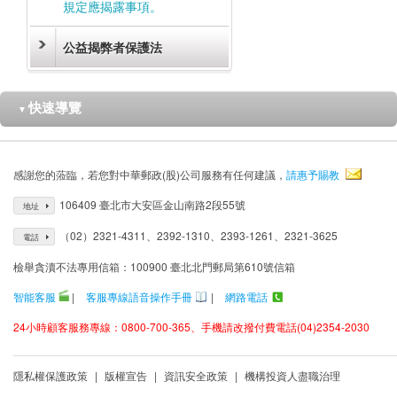
規定應揭露事項。
公益揭弊者保護法
快速導覽
▼
感謝您的蒞臨，若您對中華郵政(股)公司服務有任何建議，
請惠予賜教
106409 臺北市大安區金山南路2段55號
地址
（02）2321-4311、2392-1310、2393-1261、2321-3625
電話
檢舉貪瀆不法專用信箱：100900 臺北北門郵局第610號信箱
智能客服
|
客服專線語音操作手冊
|
網路電話
24小時顧客服務專線：0800-700-365、手機請改撥付費電話(04)2354-2030
隱私權保護政策
|
版權宣告
|
資訊安全政策
|
機構投資人盡職治理