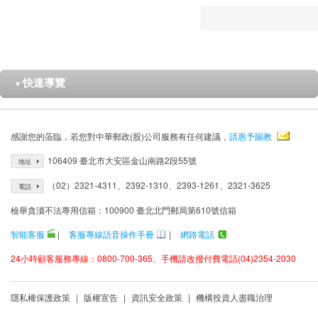
快速導覽
▼
感謝您的蒞臨，若您對中華郵政(股)公司服務有任何建議，
請惠予賜教
106409 臺北市大安區金山南路2段55號
地址
（02）2321-4311、2392-1310、2393-1261、2321-3625
電話
檢舉貪瀆不法專用信箱：100900 臺北北門郵局第610號信箱
智能客服
|
客服專線語音操作手冊
|
網路電話
24小時顧客服務專線：0800-700-365、手機請改撥付費電話(04)2354-2030
隱私權保護政策
|
版權宣告
|
資訊安全政策
|
機構投資人盡職治理