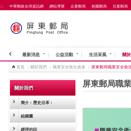
:::
中華郵政全球資訊網
網站導覽
企業郵局
校園郵局
兒童郵局
跳到主要內容區塊
最新消息
公益活動
生活采風
關於
首頁
>
關於我們
>
職業安全衛生政策
>
屏東郵局職業安全衛
:::
:::
屏東郵局職
關於我們
簡介﹙歷史沿革﹚
組織圖
經理的話