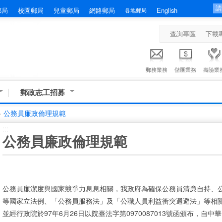
郵局
校園郵局
兒童郵局
網路郵局
English
各地郵局
查詢專區
下載
郵務業務
儲匯業務
壽險業
郵政志工招募
>
公務員廉政倫理規範
:::
公務員廉政倫理規範
公務員廉潔度與國家競爭力息息相關，我政府為確保公務員清廉自持、
等國家立法例、「公務員服務法」及「公職人員利益衝突迴避法」等相
並經行政院於97年6月26日以院臺法字第0970087013號函頒布，自中