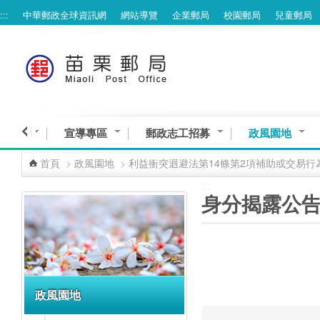
:::
中華郵政全球資訊網
網站導覽
企業郵局
校園郵局
兒童郵局
跳到主要內容區塊
意交流
宣導專區
郵政志工招募
政風園地
首頁
>
政風園地
>
利益衝突迴避法第14條第2項補助或交易行
:::
:::
身分揭露公
政風園地