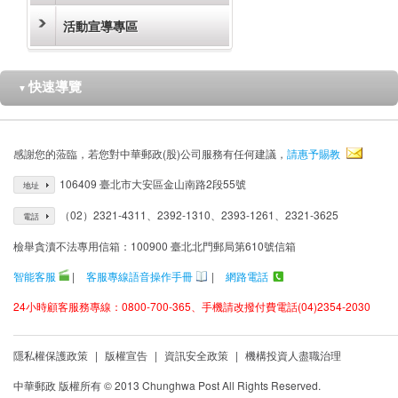
活動宣導專區
快速導覽
▼
感謝您的蒞臨，若您對中華郵政(股)公司服務有任何建議，
請惠予賜教
106409 臺北市大安區金山南路2段55號
地址
（02）2321-4311、2392-1310、2393-1261、2321-3625
電話
檢舉貪瀆不法專用信箱：100900 臺北北門郵局第610號信箱
智能客服
|
客服專線語音操作手冊
|
網路電話
24小時顧客服務專線：0800-700-365、手機請改撥付費電話(04)2354-2030
隱私權保護政策
|
版權宣告
|
資訊安全政策
|
機構投資人盡職治理
中華郵政 版權所有 © 2013 Chunghwa Post All Rights Reserved.