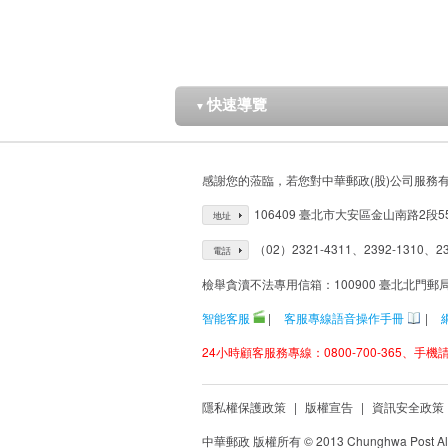
快速導覽
▼
感謝您的蒞臨，若您對中華郵政(股)公司服務
106409 臺北市大安區金山南路2段5
地址
（02）2321-4311、2392-1310、23
電話
檢舉貪瀆不法專用信箱：100900 臺北北門郵
智能客服
|
客服專線語音操作手冊
|
24小時顧客服務專線：0800-700-365、手機請改
隱私權保護政策
|
版權宣告
|
資訊安全政策
中華郵政 版權所有 © 2013 Chunghwa Post All 