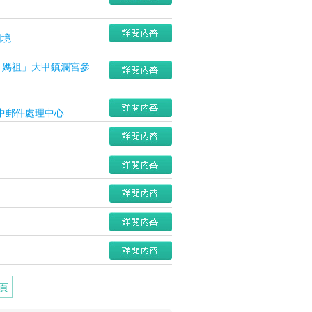
困境
ve 媽祖」大甲鎮瀾宮參
中郵件處理中心
頁