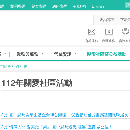
郵局
校園郵局
兒童郵局
網路郵局
English
各地郵局
查詢專區
下載
郵務業務
儲匯業務
壽險業
區
業務與服務
營業資訊
關愛社區暨公益活動
2年關愛社區活動
:::
112年關愛社區活動
8月-臺中郵局與華山基金會聯合辦理 「父親節明信片書寫暨關懷獨居長
8月-情滿人間 愛無距『梨』 臺中郵局邀您 嚐鮮 挺農 做公益！