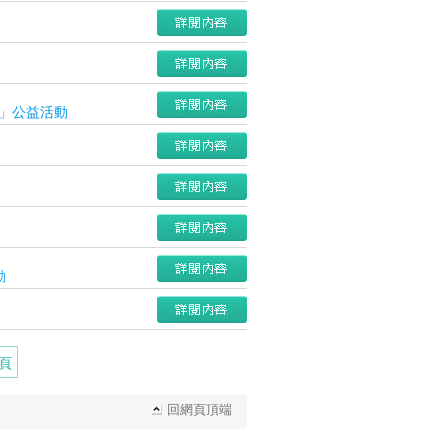
心」公益活動
動
頁
回網頁頂端