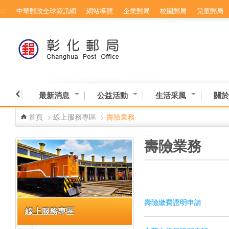
:::
中華郵政全球資訊網
網站導覽
企業郵局
校園郵局
兒童郵局
跳到主要內容區塊
最新消息
公益活動
生活采風
關於
首頁
>
線上服務專區
>
壽險業務
:::
:::
壽險業務
壽險繳費證明申請
線上服務專區