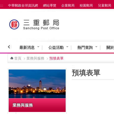
:::
中華郵政全球資訊網
網站導覽
企業郵局
校園郵局
兒童郵局
跳到主要內容區塊
最新消息
公益活動
熱門查詢
關於
首頁
>
業務與服務
>
預填表單
:::
:::
預填表單
業務與服務