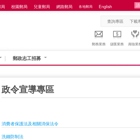
郵局
校園郵局
兒童郵局
網路郵局
English
各地郵局
查詢專區
下載
郵務業務
儲匯業務
壽險業
郵政志工招募
:::
政令宣導專區
消費者保護法及相關消保法令
洗錢防制法