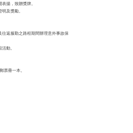
開表揚，致贈獎牌。
證明及獎勵。
及往返服勤之路程期間辦理意外事故保
誼活動。
度郵票冊一本。