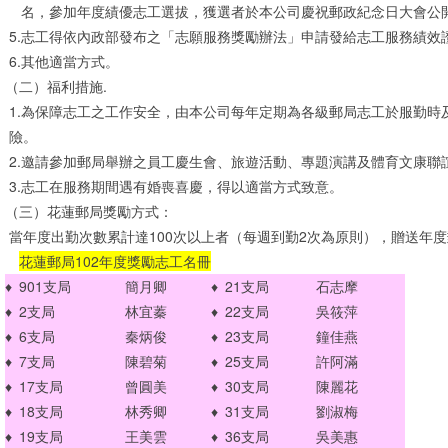
名，參加年度績優志工選拔，獲選者於本公司慶祝郵政紀念日大會公
5.志工得依內政部發布之「志願服務獎勵辦法」申請發給志工服務績效
6.其他適當方式。
（二）福利措施.
1.為保障志工之工作安全，由本公司每年定期為各級郵局志工於服勤時
險。
2.邀請參加郵局舉辦之員工慶生會、旅遊活動、專題演講及體育文康聯
3.志工在服務期間遇有婚喪喜慶，得以適當方式致意。
（三）花蓮郵局獎勵方式：
當年度出勤次數累計達100次以上者（每週到勤2次為原則），贈送年
花蓮郵局102年度獎勵志工名冊
♦
901支局
簡月卿
♦
21支局
石志摩
♦
2支局
林宜蓁
♦
22支局
吳筱萍
♦
6支局
秦炳俊
♦
23支局
鐘佳燕
♦
7支局
陳碧菊
♦
25支局
許阿滿
♦
17支局
曾圓美
♦
30支局
陳麗花
♦
18支局
林秀卿
♦
31支局
劉淑梅
♦
19支局
王美雲
♦
36支局
吳美惠