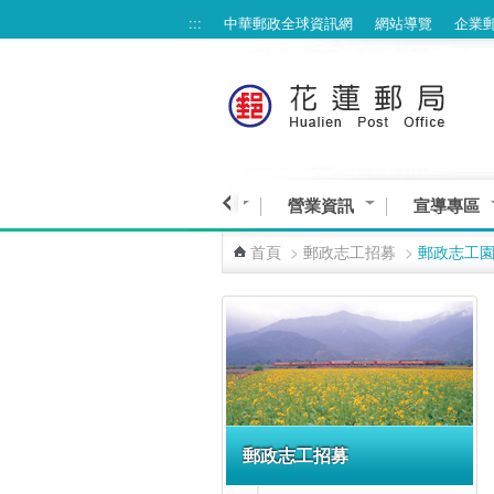
:::
中華郵政全球資訊網
網站導覽
企業
跳到主要內容區塊
線上服務專區
業務與服務
營業資訊
宣導專區
首頁
>
郵政志工招募
>
郵政志工
:::
郵政志工招募