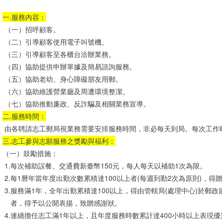
一.服務內容：
（一）招呼顧客。
（二）引導顧客使用電子叫號機。
（三）引導顧客至各櫃台洽辦業務。
（四）協助提供申辦單據及簡易諮詢服務。
（五）協助老幼、身心障礙朋友用郵。
（六）協助維護營業廳及周遭環境整潔。
（七）協助推動廉政、反詐騙及相關業務宣導。
二.服務時間：
由各聘請志工郵局視業務需要安排服務時間，非必每天到局。每次工作時
三.志工參與志願服務之獎勵與福利：
（一）鼓勵措施：
1.每次補助誤餐、交通費新臺幣150元，每人每天以補助1次為限。
2.每1曆年當年度出勤次數累積達100以上者(每週到勤2次為原則)，得
3.
服務滿1年，全年出勤累積達100以上，得由管轄局(處理中心)於郵
者，得予以公開表揚，致贈感謝狀。
4.
連續擔任志工滿1年以上，且年度服務時數累計達400小時以上表現優