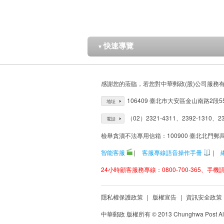
快速導覽
▼
感謝您的蒞臨，若您對中華郵政(股)公司服務
106409 臺北市大安區金山南路2段5
地址
（02）2321-4311、2392-1310、23
電話
檢舉貪瀆不法專用信箱：100900 臺北北門郵
智能客服
|
客服專線語音操作手冊
|
24小時顧客服務專線：0800-700-365、手機請改
隱私權保護政策
|
版權宣告
|
資訊安全政策
中華郵政 版權所有 © 2013 Chunghwa Post All 