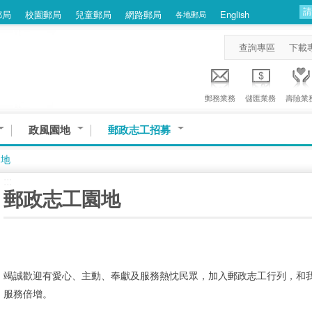
郵局
校園郵局
兒童郵局
網路郵局
English
各地郵局
查詢專區
下載
郵務業務
儲匯業務
壽險業
政風園地
郵政志工招募
園地
:::
郵政志工園地
竭誠歡迎有愛心、主動、奉獻及服務熱忱民眾，加入郵政志工行列，和
服務倍增。