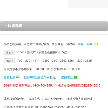
快速導覽
▼
感謝您的蒞臨，若您對中華郵政(股)公司服務有任何建議，
請惠予賜教
106409 臺北市大安區金山南路2段55號
地址
（02）2321-4311、2392-1310、2393-1261、2321-3625
電話
檢舉貪瀆不法專用信箱：100900 臺北北門郵局第610號信箱
智能客服
|
客服專線語音操作手冊
|
網路電話
24小時顧客服務專線：0800-700-365、手機請改撥付費電話(04)2354-2030
隱私權保護政策
|
版權宣告
|
資訊安全政策
|
機構投資人盡職治理
中華郵政 版權所有 © 2013 Chunghwa Post All Rights Reserved.