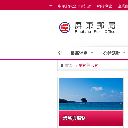
:::
中華郵政全球資訊網
網站導覽
企業
跳到主要內容區塊
最新消息
公益活動
首頁
>
業務與服務
:::
業務與服務