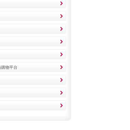
網路購物平台