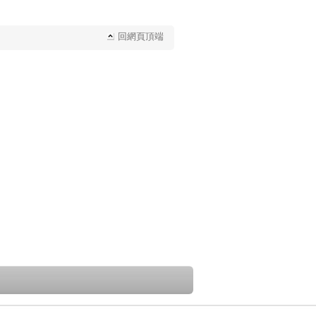
回網頁頂端