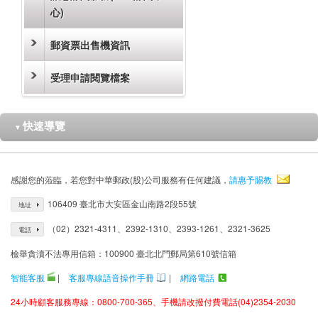
心)
郵資票出售機資訊
受理申請閱覽檔案
快速導覽
▼
感謝您的蒞臨，若您對中華郵政(股)公司服務有任何建議，
請惠予賜教
106409 臺北市大安區金山南路2段55號
地址
（02）2321-4311、2392-1310、2393-1261、2321-3625
電話
檢舉貪瀆不法專用信箱：100900 臺北北門郵局第610號信箱
智能客服
|
客服專線語音操作手冊
|
網路電話
24小時顧客服務專線：0800-700-365、手機請改撥付費電話(04)2354-2030