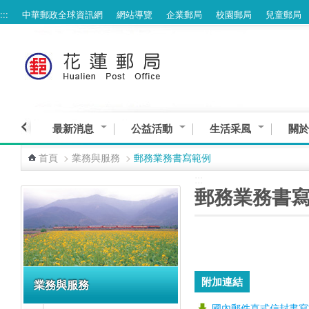
:::
中華郵政全球資訊網
網站導覽
企業郵局
校園郵局
兒童郵局
跳到主要內容區塊
最新消息
公益活動
生活采風
關於
首頁
>
業務與服務
>
郵務業務書寫範例
:::
:::
郵務業務書
附加連結
業務與服務
國內郵件直式信封書寫