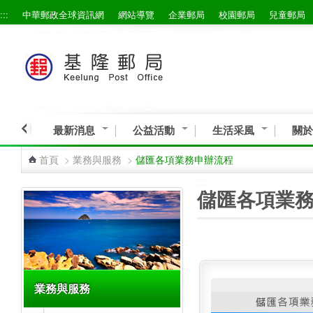
:::
中華郵政全球資訊網
網站導覽
企業郵局
校園郵局
兒童郵局
跳到主要內容區塊
最新消息
公益活動
生活采風
關於
首頁
>
業務與服務
>
儲匯各項業務申辦流程
:::
:::
儲匯各項業
業務與服務