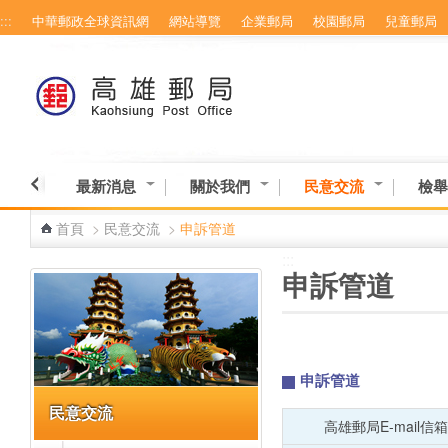
:::
中華郵政全球資訊網
網站導覽
企業郵局
校園郵局
兒童郵局
跳到主要內容區塊
最新消息
關於我們
民意交流
檢舉
首頁
>
民意交流
>
申訴管道
:::
:::
申訴管道
申訴管道
民意交流
高雄郵局E-mail信箱