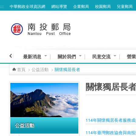
:::
中華郵政全球資訊網
網站導覽
企業郵局
校園郵局
兒童郵局
跳到主要內容區塊
最新消息
關於我們
民意交流
營業
首頁
>
公益活動
>
關懷獨居長者
:::
:::
關懷獨居長
114年關懷獨居長者服務成
公益活動
114年臺灣郵政協會與南