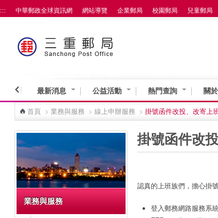
:::
中華郵政全球資訊網
網站導覽
企業郵局
校園郵局
兒童郵局
跳到主要內容區塊
最新消息
公益活動
熱門查詢
關於
首頁
>
業務與服務
>
線上申辦服務
>
掛號函件改投、改寄上
:::
:::
掛號函件改
認真的上班族們，擔心
掛
業務與服務
登入郵務網路服務系