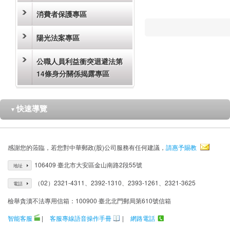
消費者保護專區
陽光法案專區
公職人員利益衝突迴避法第
14條身分關係揭露專區
快速導覽
▼
感謝您的蒞臨，若您對中華郵政(股)公司服務有任何建議，
請惠予賜教
106409 臺北市大安區金山南路2段55號
地址
（02）2321-4311、2392-1310、2393-1261、2321-3625
電話
檢舉貪瀆不法專用信箱：100900 臺北北門郵局第610號信箱
智能客服
|
客服專線語音操作手冊
|
網路電話