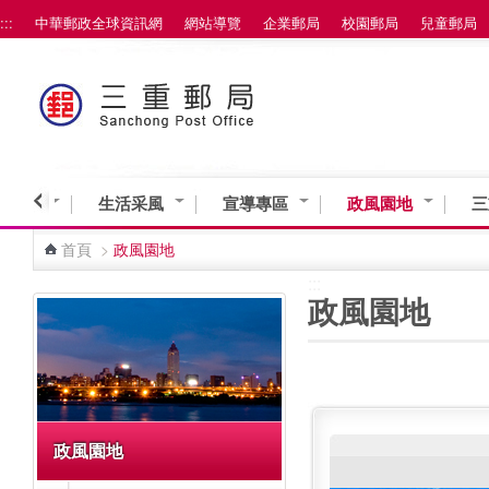
:::
中華郵政全球資訊網
網站導覽
企業郵局
校園郵局
兒童郵局
跳到主要內容區塊
業資訊
生活采風
宣導專區
政風園地
三
首頁
>
政風園地
:::
:::
政風園地
政風園地