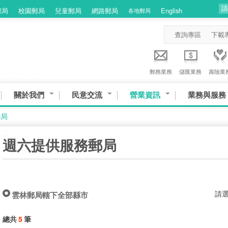
郵局
校園郵局
兒童郵局
網路郵局
English
各地郵局
查詢專區
下載
郵務業務
儲匯業務
壽險業
關於我們
民意交流
營業資訊
業務與服務
郵局
:::
週六提供服務郵局
請
雲林郵局轄下全部縣市
總共
5
筆