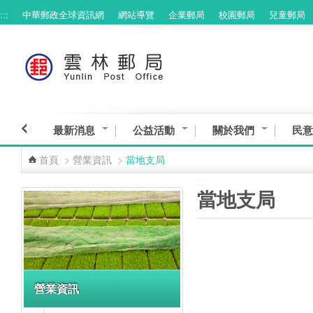
:::
中華郵政全球資訊網
網站導覽
企業郵局
校園郵局
兒童郵局
跳到主要內容區塊
最新消息
公益活動
關於我們
民意
首頁
>
營業資訊
>
當地支局
:::
:::
當地支局
營業資訊