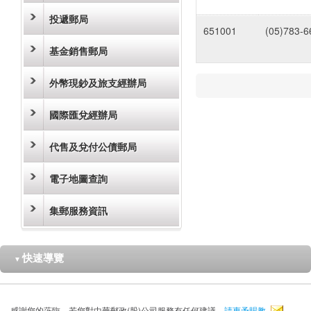
投遞郵局
651001
(05)783-6
基金銷售郵局
外幣現鈔及旅支經辦局
國際匯兌經辦局
代售及兌付公債郵局
電子地圖查詢
集郵服務資訊
快速導覽
▼
感謝您的蒞臨，若您對中華郵政(股)公司服務有任何建議，
請惠予賜教