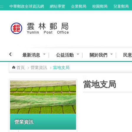
:::
中華郵政全球資訊網
網站導覽
企業郵局
校園郵局
兒童郵局
跳到主要內容區塊
最新消息
公益活動
關於我們
民意
首頁
>
營業資訊
>
當地支局
:::
:::
當地支局
營業資訊