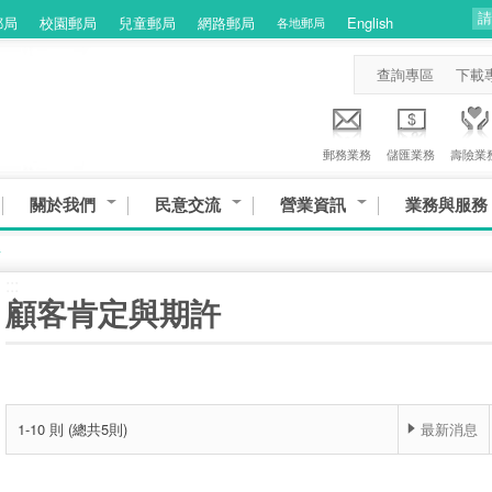
郵局
校園郵局
兒童郵局
網路郵局
English
各地郵局
查詢專區
下載
郵務業務
儲匯業務
壽險業
關於我們
民意交流
營業資訊
業務與服務
許
:::
顧客肯定與期許
1-10 則 (總共5則)
最新消息