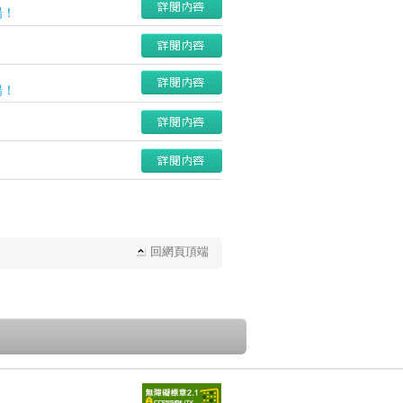
揚！
揚！
回網頁頂端