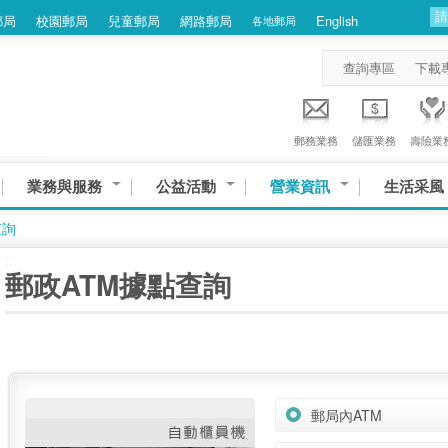
郵局
校園郵局
兒童郵局
網路郵局
English
各地郵局
查詢專區
下載
郵務業務
儲匯業務
壽險業
業務與服務
公益活動
營業資訊
生活采風
查詢
:::
郵政ATM據點查詢
郵局內ATM