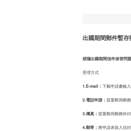
出國期間郵件暫存
煩惱出國期間信件保管問題
受理方式
1.E-mail：
下載申請書輸入完畢
2.電話申請：
苗栗郵局郵務科0
3.傳真：
苗栗郵局郵務科037-
4.郵寄：
將申請表裝入信封