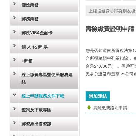
儲匯業務
上樓投遞身心障礙朋友掛
郵務業務
壽險繳費證明申請
郵政VISA金融卡
個 人 化 郵 票
您是否知道依所得稅法第1
合所得總額中列舉扣除， 
i 郵箱
台幣24,000元） 。保戶
民身分證及印章至 本公司
線上繳費專區暨便民服務連
結
線上申辦服務文件下載
附加連結
壽險繳費證明申請
查詢及下載專區
郵資票出售資訊