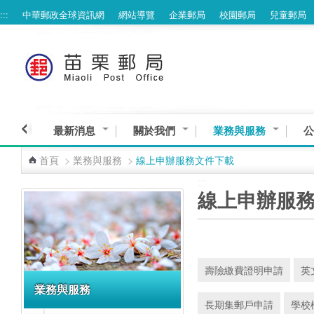
:::
中華郵政全球資訊網
網站導覽
企業郵局
校園郵局
兒童郵局
跳到主要內容區塊
最新消息
關於我們
業務與服務
公
首頁
>
業務與服務
>
線上申辦服務文件下載
:::
:::
線上申辦服
壽險繳費證明申請
英
業務與服務
長期集郵戶申請
學校