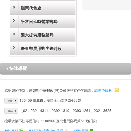
郵票代售處
平常日延時營業郵局
週六提供服務郵局
臺東郵局用郵尖鋒時段
快速導覽
▼
感謝您的蒞臨，若您對中華郵政(股)公司服務有任何建議，
請惠予賜教
106409 臺北市大安區金山南路2段55號
地址
（02）2321-4311、2392-1310、2393-1261、2321-3625
電話
檢舉貪瀆不法專用信箱：100900 臺北北門郵局第610號信箱
智能客服
|
客服專線語音操作手冊
|
網路電話