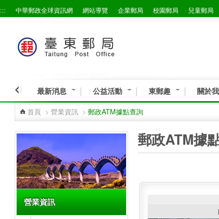
:::
中華郵政全球資訊網
網站導覽
企業郵局
校園郵局
兒童郵局
跳到主要內容區塊
最新消息
公益活動
東郵趣
關於我
首頁
>
營業資訊
>
郵政ATM據點查詢
:::
:::
郵政ATM據
營業資訊