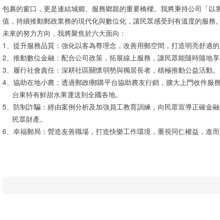
包裹的窗口，更是連結城鄉、服務鄉親的重要橋樑。我將秉持公司「以
值，持續推動郵政業務的現代化與數位化，讓民眾感受到有溫度的服務
未來的努力方向，我將聚焦於六大面向：
1、提升服務品質：強化以客為尊理念，改善用郵空間，打造明亮舒適
2、推動數位金融：配合公司政策，拓展線上服務，讓民眾能隨時隨地享
3、履行社會責任：深耕社區關懷弱勢與獨居長者，積極推動公益活動。
4、協助在地小農：透過郵政i郵購平台協助農友行銷，擴大上門收件服
台東特有鮮甜水果運送到全國各地。
5、防制詐騙：經由案例分析及加強員工教育訓練，向民眾宣導正確金
民眾財產。
6、幸福郵局：營造友善職場，打造快樂工作環境，重視同仁權益，進