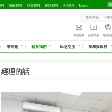
郵局
校園郵局
兒童郵局
網路郵局
English
各地郵局
查詢專區
下載
郵務業務
儲匯業務
壽險業
東郵趣
關於我們
民意交流
業務與服務
:::
經理的話