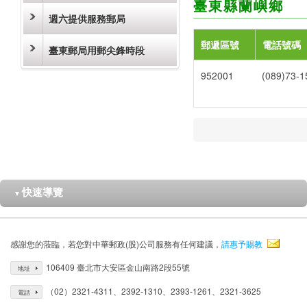
臺東縣蘭嶼鄉
週六提供服務郵局
郵遞區號
電話號碼
臺東郵局用郵尖鋒時段
952001
(089)73-1
快速導覽
▼
感謝您的蒞臨，若您對中華郵政(股)公司服務有任何建議，
請惠予賜教
106409 臺北市大安區金山南路2段55號
地址
（02）2321-4311、2392-1310、2393-1261、2321-3625
電話