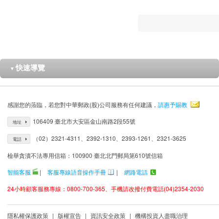
快速導覽
▼
感謝您的蒞臨，若您對中華郵政(股)公司服務有任何建議，
請惠予賜教
106409 臺北市大安區金山南路2段55號
地址
（02）2321-4311、2392-1310、2393-1261、2321-3625
電話
檢舉貪瀆不法專用信箱：100900 臺北北門郵局第610號信箱
智能客服
|
客服專線語音操作手冊
|
網路電話
24小時顧客服務專線：0800-700-365、手機請改撥付費電話(04)2354-2030
隱私權保護政策
|
版權宣告
|
資訊安全政策
|
機構投資人盡職治理