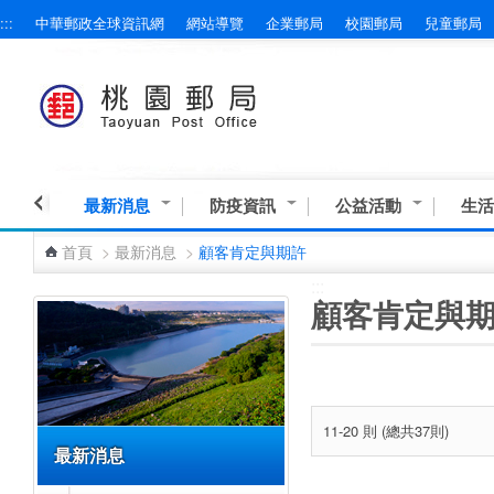
:::
中華郵政全球資訊網
網站導覽
企業郵局
校園郵局
兒童郵局
跳到主要內容區塊
最新消息
防疫資訊
公益活動
生活
首頁
>
最新消息
>
顧客肯定與期許
:::
:::
顧客肯定與
11-20 則 (總共37則)
最新消息