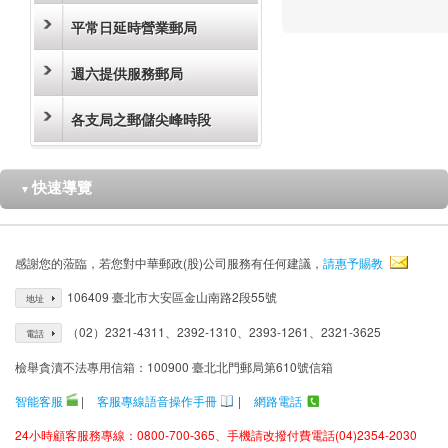
平常日延時營業郵局
週六提供服務郵局
各支局之郵儲尖峰時段
快速導覽
▼
感謝您的蒞臨，若您對中華郵政(股)公司服務有任何建議，
請惠予賜教
106409 臺北市大安區金山南路2段55號
地址
（02）2321-4311、2392-1310、2393-1261、2321-3625
電話
檢舉貪瀆不法專用信箱：100900 臺北北門郵局第610號信箱
智能客服
|
客服專線語音操作手冊
|
網路電話
24小時顧客服務專線：0800-700-365、手機請改撥付費電話(04)2354-2030