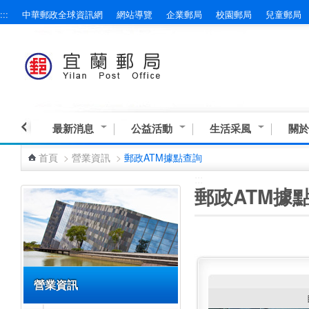
:::
中華郵政全球資訊網
網站導覽
企業郵局
校園郵局
兒童郵局
跳到主要內容區塊
最新消息
公益活動
生活采風
關於
首頁
>
營業資訊
>
郵政ATM據點查詢
:::
:::
郵政ATM據
營業資訊