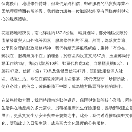
位處後山、地理條件特殊，但我們始終相信，郵政服務的品質與專業不
因地理環境而有所差異，我們致力讓每一位鄉親都能享有同樣便利與安
心的服務體驗。
花蓮縣地域狹長，南北綿延約137.5公里，幅員遼闊，部分地區受限於
產業發展與人口外流等因素，服務條件相對不易。然而，為落實普遍、
公平與合理的郵政服務精神，我們持續完善服務網絡，秉持「有你在、
郵我在，服務無所不在」的理念，於轄區內設置支局37所、玉里郵局行
動工作站1站、郵政代辦所10所、郵票代售處3處、自動櫃員機85台、i
郵箱47座、信筒（箱）70具及集體受信箱47具，讓郵政服務深入社
區、貼近生活。即使在偏遠原鄉與山區部落，我們仍堅守「珍惜所託，
使命必達」的信念，確保服務不中斷，成為地方民眾可信賴的夥伴。
在業務推動方面，我們持續精進郵件遞送、儲匯與集郵等核心業務，同
生活與在地產業的多元需求。另積極推廣民生保險服務，協助鄉親建立
層面，更落實於生活安全與未來規劃之中。此外，我們透過推動集郵文
化，讓郵政走入日常生活，成為富含文化溫度的公共服務。