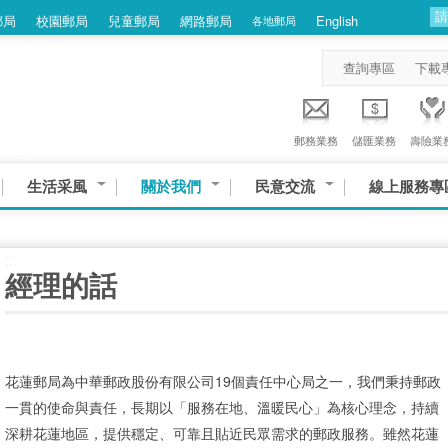
郵局
校園郵局
兒童郵局
網路郵局
English
各地郵局
查詢專區
下載
郵務業務
儲匯業務
壽險業
生活采風
關於我們
民意交流
線上服務專
:::
經理的話
花蓮郵局為中華郵政股份有限公司19個責任中心局之一，我們秉持郵政
一貫的使命與責任，長期以「服務在地、溫暖民心」為核心理念，持續
深耕花蓮地區，提供穩定、可靠且貼近民眾需求的郵政服務。雖然花蓮